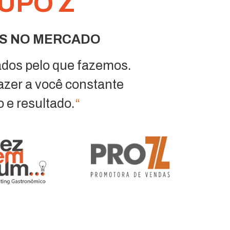
UPO Z
OS NO MERCADO
dos pelo que fazemos.
azer a você constante
 e resultado.
“